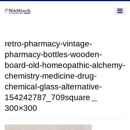
retro-pharmacy-vintage-
pharmacy-bottles-wooden-
board-old-homeopathic-alchemy-
chemistry-medicine-drug-
chemical-glass-alternative-
154242787_709square＿
300×300