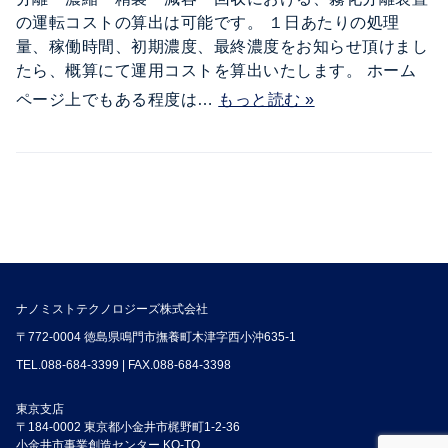
の運転コストの算出は可能です。 １日あたりの処理
量、稼働時間、初期濃度、最終濃度をお知らせ頂けまし
たら、概算にて運用コストを算出いたします。 ホーム
ページ上でもある程度は…
もっと読む »
ナノミストテクノロジーズ株式会社
〒772-0004 徳島県鳴門市撫養町木津字西小沖635-1
TEL.
088-684-3399
| FAX.088-684-3398
東京支店
〒184-0002 東京都小金井市梶野町1-2-36
小金井市事業創造センター KO-TO